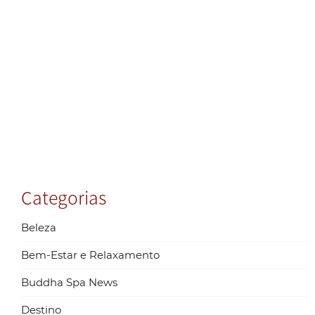
bem-e
em Be
Horiz
(BH) 
ser u
model
negóc
segur
lucrat
Contin
»
Categorias
Beleza
Bem-Estar e Relaxamento
Buddha Spa News
Destino